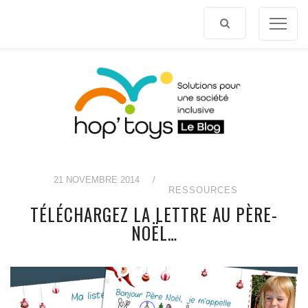
Afficher
le
contenu
21 NOVEMBRE 2014
/
RESSOURCES
TÉLÉCHARGEZ LA LETTRE AU PÈRE-
NOËL…