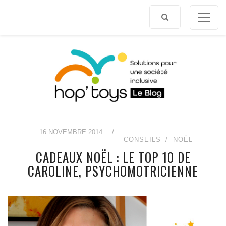
Afficher
le
contenu
16 NOVEMBRE 2014
/
CONSEILS
NOËL
CADEAUX NOËL : LE TOP 10 DE
CAROLINE, PSYCHOMOTRICIENNE