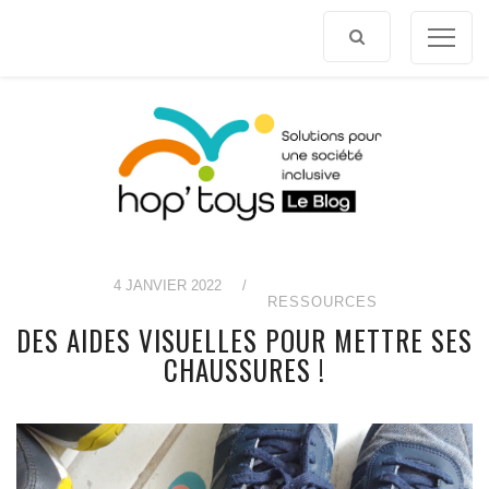
Afficher
le
contenu
4 JANVIER 2022
/
RESSOURCES
DES AIDES VISUELLES POUR METTRE SES
CHAUSSURES !