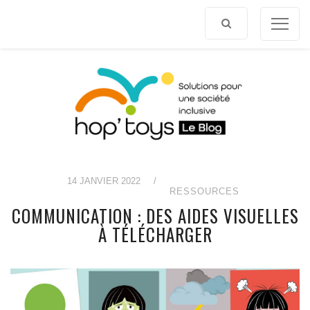
Afficher
le
contenu
14 JANVIER 2022
/
RESSOURCES
COMMUNICATION : DES AIDES VISUELLES
À TÉLÉCHARGER