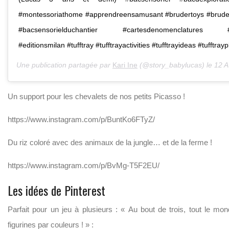
#montessoriathome #apprendreensamusant #brudertoys #brude
#bacsensorielduchantier #cartesdenomenclatures #li
#editionsmilan #tufftray #tufftrayactivities #tufftrayideas #tufftrayp
Une publication partagée par
Kari Ine
(@story_babylucas) le
12 Avr
Un support pour les chevalets de nos petits Picasso !
https://www.instagram.com/p/BuntKo6FTyZ/
Du riz coloré avec des animaux de la jungle… et de la ferme !
https://www.instagram.com/p/BvMg-T5F2EU/
Les idées de Pinterest
Parfait pour un jeu à plusieurs : « Au bout de trois, tout le m
figurines par couleurs ! » :