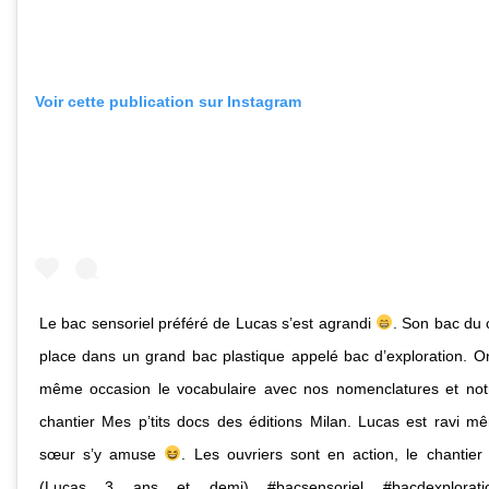
Voir cette publication sur Instagram
Le bac sensoriel préféré de Lucas s’est agrandi
. Son bac du c
place dans un grand bac plastique appelé bac d’exploration. On
même occasion le vocabulaire avec nos nomenclatures et notre
chantier Mes p’tits docs des éditions Milan. Lucas est ravi 
sœur s’y amuse
. Les ouvriers sont en action, le chantie
(Lucas 3 ans et demi) #bacsensoriel #bacdexploratio