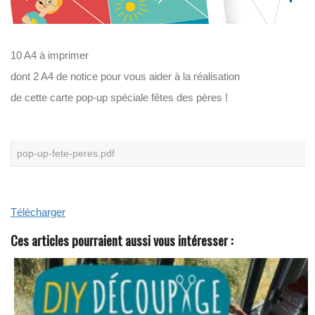
N
O
S
L
10 A4 à imprimer
I
V
dont 2 A4 de notice pour vous aider à la réalisation
R
E
de cette carte pop-up spéciale fêtes des pères !
S
B
L
A
N
C
pop-up-fete-peres.pdf
S
Télécharger
Ces articles pourraient aussi vous intéresser :