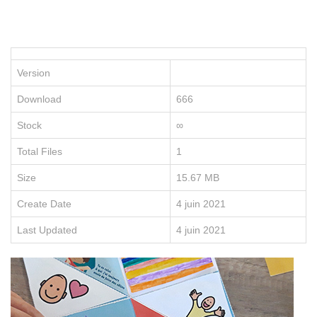
P
le
po
d
vo
Version
en
e
Download
666
re
no
Stock
∞
fo
e
Total Files
1
li
Size
15.67 MB
Create Date
4 juin 2021
Last Updated
4 juin 2021
D
É
C
O