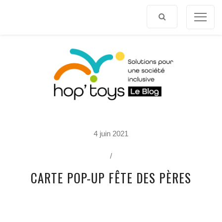
Afficher
le
contenu
P
4 juin 2021
O
R
T
/
R
A
CARTE POP-UP FÊTE DES PÈRES
I
T