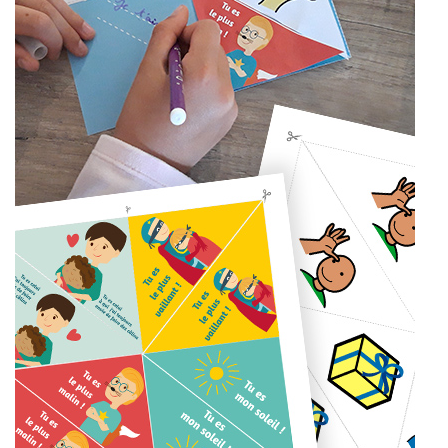
U
V
R
E
Z
N
O
T
R
E
C
O
M
M
U
N
A
U
T
É