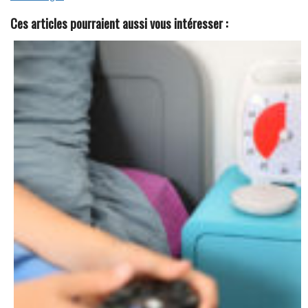
N
Ces articles pourraient aussi vous intéresser :
O
S
L
I
V
R
E
S
B
L
A
N
C
S