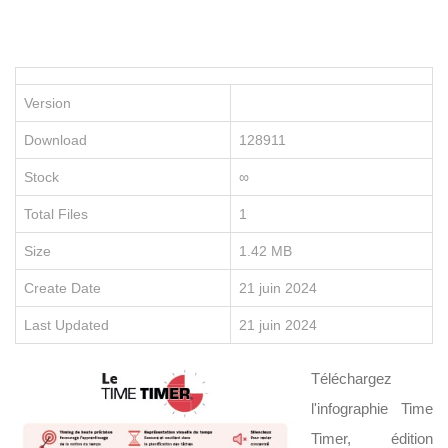
P
le
po
d
vo
Version
en
e
Download
128911
re
no
Stock
∞
fo
e
Total Files
1
li
Size
1.42 MB
Create Date
21 juin 2024
Last Updated
21 juin 2024
Téléchargez
D
l'infographie Time
É
C
Timer, édition
O