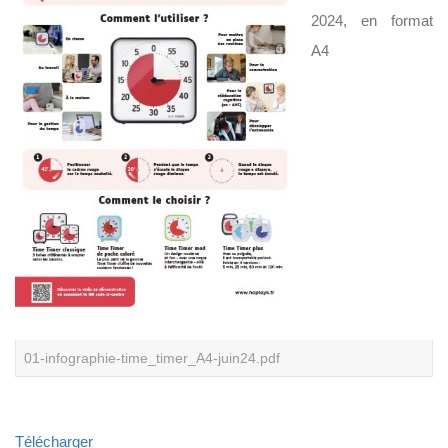
U
2024, en format
V
R
A4
E
Z
N
O
T
R
E
C
O
M
M
U
N
A
U
T
É
01-infographie-time_timer_A4-juin24.pdf
Télécharger