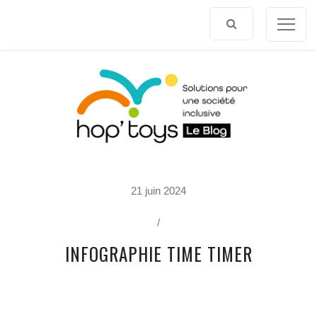
Afficher
le
contenu
P
21 juin 2024
O
R
T
/
R
A
INFOGRAPHIE TIME TIMER
I
T