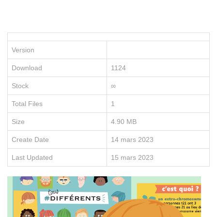
P
le
po
d
vo
Version
en
e
Download
1124
re
no
Stock
∞
fo
e
Total Files
1
li
Size
4.90 MB
Create Date
14 mars 2023
Last Updated
15 mars 2023
D
É
C
O