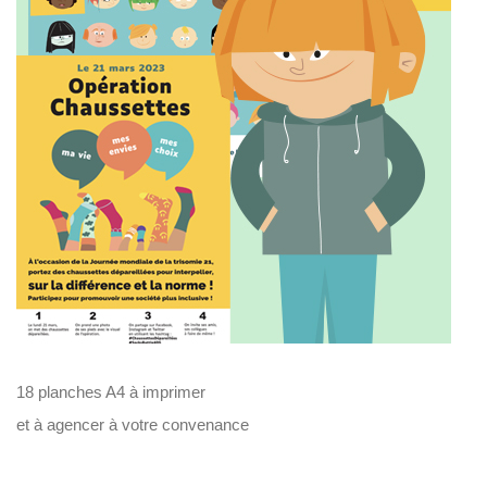
U
V
R
E
Z
N
O
T
R
E
C
O
M
M
U
N
A
U
T
É
18 planches A4 à imprimer
et à agencer à votre convenance