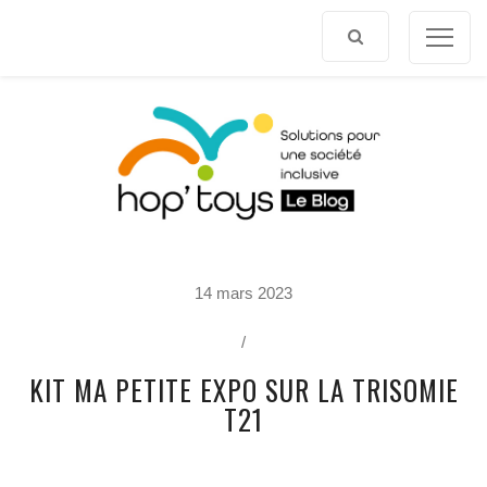
Afficher
le
contenu
P
14 mars 2023
O
R
T
/
R
A
KIT MA PETITE EXPO SUR LA TRISOMIE
I
T
T21