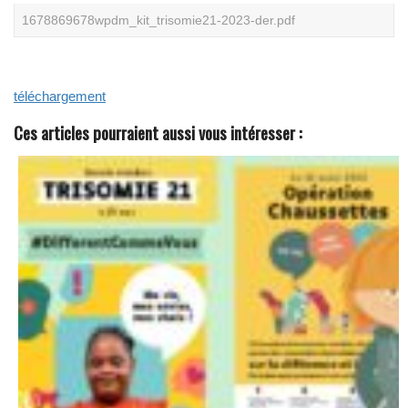
N
1678869678wpdm_kit_trisomie21-2023-der.pdf
O
S
L
I
V
téléchargement
R
E
S
Ces articles pourraient aussi vous intéresser :
B
L
A
N
C
S