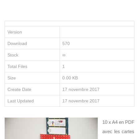
P
le
po
d
vo
Version
en
e
Download
570
re
no
Stock
∞
fo
e
Total Files
1
li
Size
0.00 KB
Create Date
17 novembre 2017
Last Updated
17 novembre 2017
10 x A4 en PDF
D
É
avec les cartes
C
O