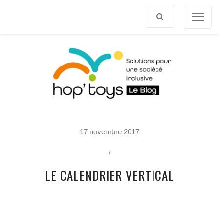
Afficher
le
contenu
P
17 novembre 2017
O
R
T
/
R
A
LE CALENDRIER VERTICAL
I
T