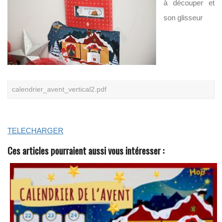
à découper et
U
V
son glisseur
R
E
Z
N
O
T
R
E
C
O
calendrier_avent_vertical2.pdf
M
M
U
N
A
TELECHARGER
U
T
É
Ces articles pourraient aussi vous intéresser :