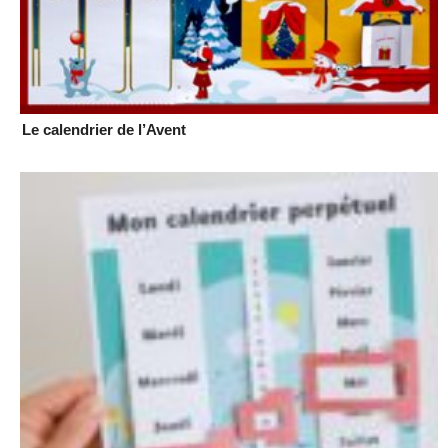
N
O
S
L
I
V
R
E
Le calendrier de l’Avent
S
B
L
A
N
C
S