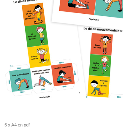
U
V
R
E
Z
N
O
T
R
E
C
O
M
M
U
N
A
U
T
É
6 x A4 en pdf