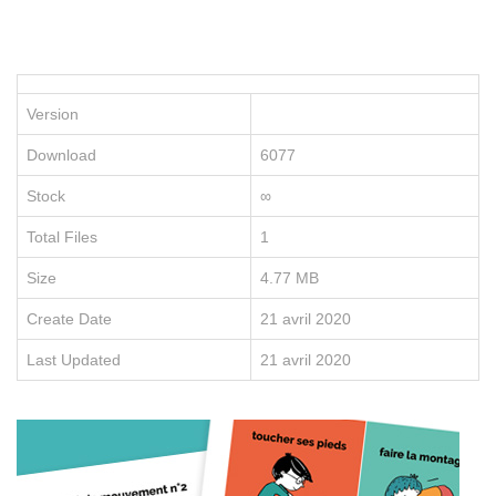
P
le
po
d
vo
Version
en
e
Download
6077
re
no
Stock
∞
fo
e
Total Files
1
li
Size
4.77 MB
Create Date
21 avril 2020
Last Updated
21 avril 2020
D
É
C
O