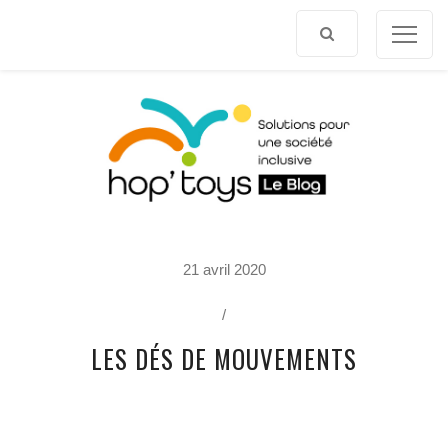
Afficher
le
contenu
P
21 avril 2020
O
R
T
/
R
A
LES DÉS DE MOUVEMENTS
I
T