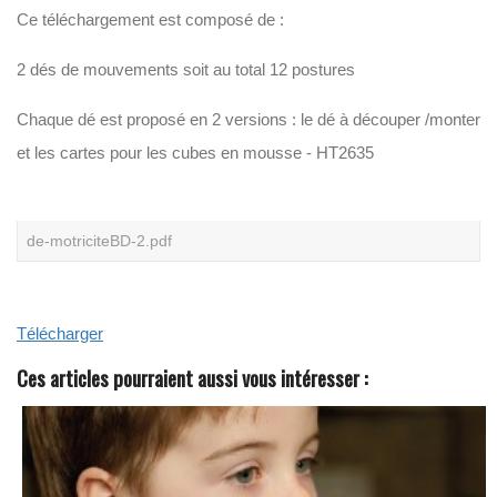
Ce téléchargement est composé de :
N
O
S
2 dés de mouvements soit au total 12 postures
L
I
V
Chaque dé est proposé en 2 versions : le dé à découper /monter
R
E
et les cartes pour les cubes en mousse - HT2635
S
B
L
A
N
C
de-motriciteBD-2.pdf
S
Télécharger
Ces articles pourraient aussi vous intéresser :