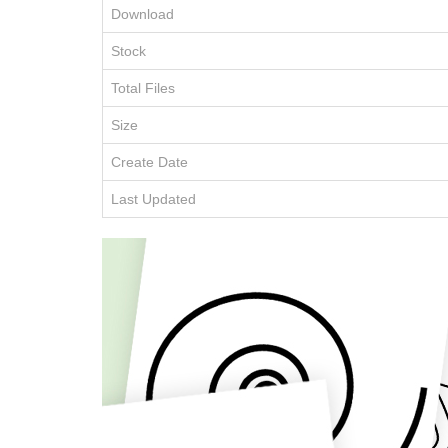
Download
Stock
Total Files
Size
Create Date
Last Updated