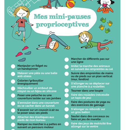
U
V
R
E
Z
N
O
T
R
E
C
O
M
M
U
N
A
U
T
É