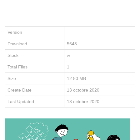
P
le
po
d
vo
Version
en
e
Download
5643
re
no
Stock
∞
fo
e
Total Files
1
li
Size
12.80 MB
Create Date
13 octobre 2020
Last Updated
13 octobre 2020
D
É
C
O