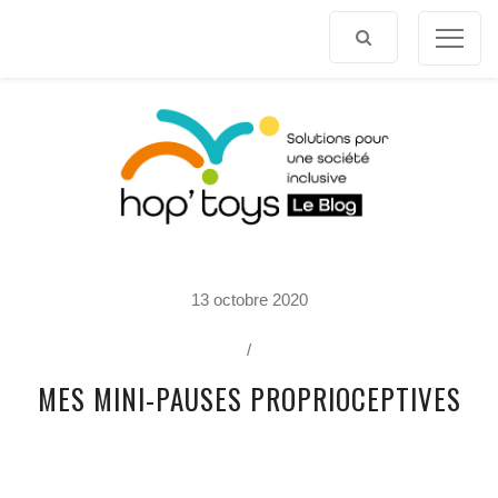
Afficher
le
contenu
P
13 octobre 2020
O
R
T
/
R
A
MES MINI-PAUSES PROPRIOCEPTIVES
I
T