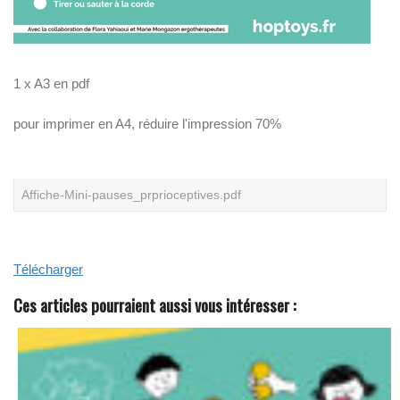
N
O
S
L
I
1 x A3 en pdf
V
R
E
pour imprimer en A4, réduire l'impression 70%
S
B
L
A
N
C
Affiche-Mini-pauses_prprioceptives.pdf
S
Télécharger
Ces articles pourraient aussi vous intéresser :