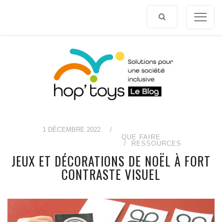
Afficher
le
contenu
1 DÉCEMBRE 2022
/
QUE FAIRE
RESSOURCES
JEUX ET DÉCORATIONS DE NOËL À FORT
CONTRASTE VISUEL