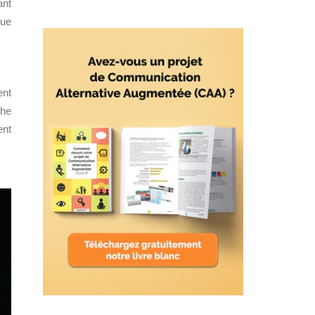
ant
que
ent
che
ent