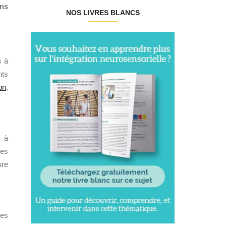
ans
NOS LIVRES BLANCS
s à
nts
on
,
s à
les
ure
Les