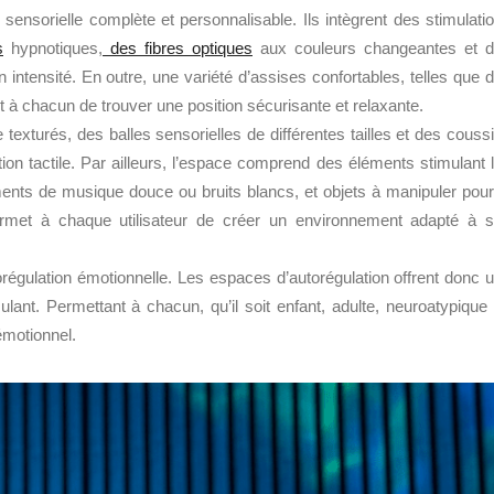
sensorielle complète et personnalisable. Ils intègrent des stimulati
s
hypnotiques,
des fibres optiques
aux couleurs changeantes et 
 intensité. En outre, une variété d’assises confortables, telles que 
 à chacun de trouver une position sécurisante et relaxante.
texturés, des balles sensorielles de différentes tailles et des couss
ation tactile. Par ailleurs, l’espace comprend des éléments stimulant 
ments de musique douce ou bruits blancs, et objets à manipuler pour
permet à chaque utilisateur de créer un environnement adapté à 
utorégulation émotionnelle. Les espaces d’autorégulation offrent donc 
nt. Permettant à chacun, qu’il soit enfant, adulte, neuroatypique
émotionnel.