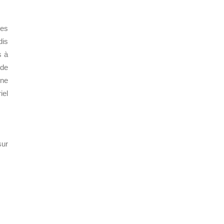
des
dis
s à
 de
une
iel
sur