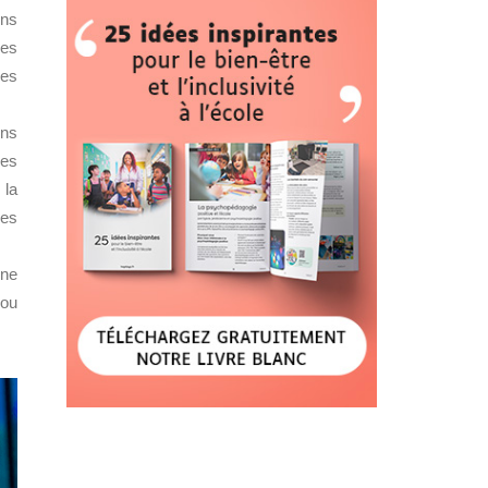
ons
des
des
ins
les
 la
ses
une
 ou