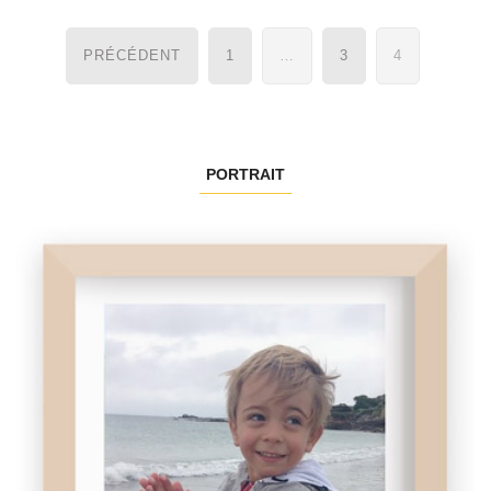
Navigation
PRÉCÉDENT
1
…
3
4
des
articles
PORTRAIT