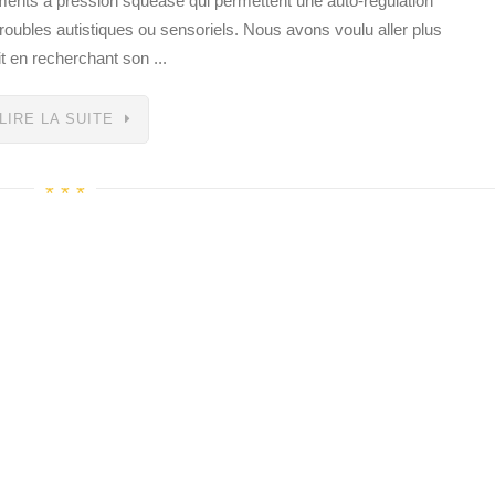
ents à pression squease qui permettent une auto-régulation
troubles autistiques ou sensoriels. Nous avons voulu aller plus
it en recherchant son ...
LIRE LA SUITE