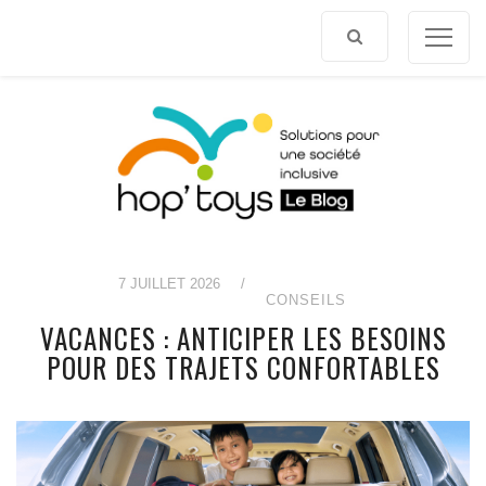
Afficher
le
contenu
7 JUILLET 2026
/
CONSEILS
VACANCES : ANTICIPER LES BESOINS
POUR DES TRAJETS CONFORTABLES