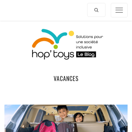
Afficher
le
contenu
VACANCES