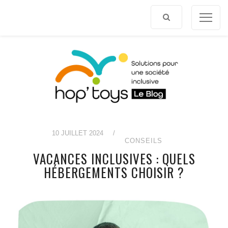
Afficher
le
contenu
10 JUILLET 2024
/
CONSEILS
VACANCES INCLUSIVES : QUELS
HÉBERGEMENTS CHOISIR ?