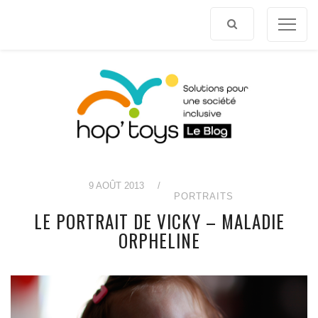
Afficher
le
contenu
9 AOÛT 2013
/
PORTRAITS
LE PORTRAIT DE VICKY – MALADIE
ORPHELINE