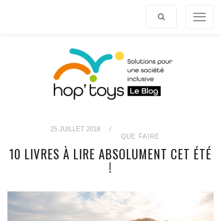
Afficher
le
contenu
25 JUILLET 2018
/
QUE FAIRE
10 LIVRES À LIRE ABSOLUMENT CET ÉTÉ
!