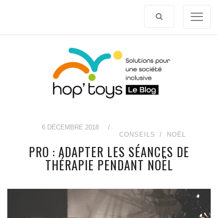
Afficher
le
contenu
6 DÉCEMBRE 2018
/
CONSEILS
NOËL
PRO : ADAPTER LES SÉANCES DE
THÉRAPIE PENDANT NOËL