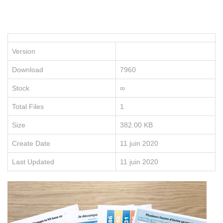
P
le
po
d
vo
Version
en
e
Download
7960
re
no
Stock
∞
fo
e
Total Files
1
li
Size
382.00 KB
Create Date
11 juin 2020
Last Updated
11 juin 2020
D
É
C
O