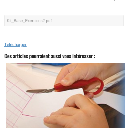
N
O
S
L
Kit_Base_Exercices2.pdf
I
V
R
E
S
B
Télécharger
L
A
Ces articles pourraient aussi vous intéresser :
N
C
S