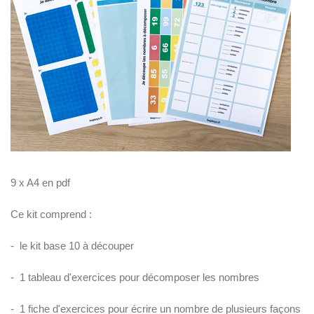
U
V
R
E
Z
N
O
T
R
E
C
O
M
M
U
N
A
9 x A4 en pdf
U
T
É
Ce kit comprend :
- le kit base 10 à découper
- 1 tableau d'exercices pour décomposer les nombres
- 1 fiche d'exercices pour écrire un nombre de plusieurs façons