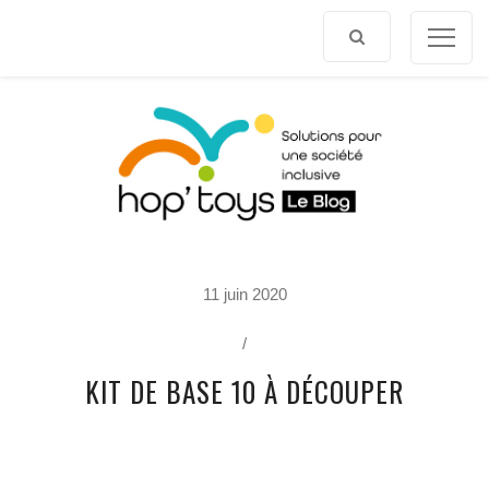
Afficher
le
contenu
P
11 juin 2020
O
R
T
/
R
A
KIT DE BASE 10 À DÉCOUPER
I
T