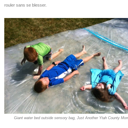
rouler sans se blesser.
Giant water bed outside sensory bag, Just Another Ytah County Mo