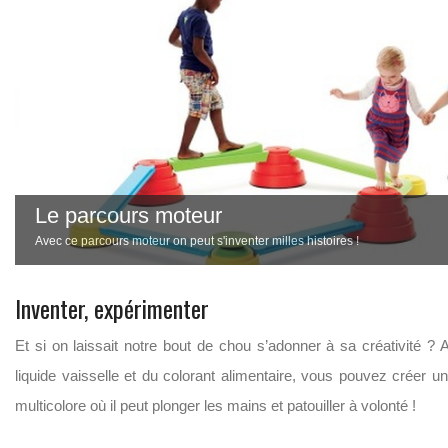
Le chamboule tout
Le parcours moteur
Vous disposez vos boites de conserve colorées l’une sur l’autre. On a droit 
tout EXPLOSER !
Avec ce parcours moteur on peut s'inventer milles histoires !
Inventer, expérimenter
Et si on laissait notre bout de chou s’adonner à sa créativité ? 
liquide vaisselle et du colorant alimentaire, vous pouvez créer
multicolore où il peut plonger les mains et patouiller à volonté !