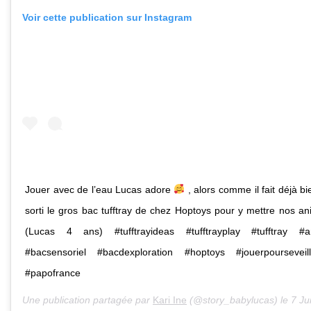
Voir cette publication sur Instagram
Jouer avec de l’eau Lucas adore
, alors comme il fait déjà b
sorti le gros bac tufftray de chez Hoptoys pour y mettre nos a
(Lucas 4 ans) #tufftrayideas #tufftrayplay #tufftray #a
#bacsensoriel #bacdexploration #hoptoys #jouerpourseveil
#papofrance
Une publication partagée par
Kari Ine
(@story_babylucas) le
7 Juin