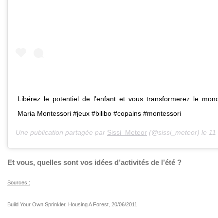
Libérez le potentiel de l’enfant et vous transformerez le mon
Maria Montessori #jeux #bilibo #copains #montessori
Une publication partagée par
Sissi_Meteor
(@sissi_meteor) le
11 J
Et vous, quelles sont vos idées d’activités de l’été ?
Sources :
Build Your Own Sprinkler, Housing A Forest, 20/06/2011