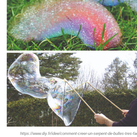
https://www.diy.fr/idee/comment-creer-un-serpent-de-bulles-tres-fa