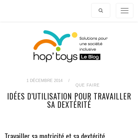
Afficher
le
contenu
1 DÉCEMBRE 2014
/
QUE FAIRE
IDÉES D’UTILISATION POUR TRAVAILLER
SA DEXTÉRITÉ
Travailler sa motricité et sa dextérité