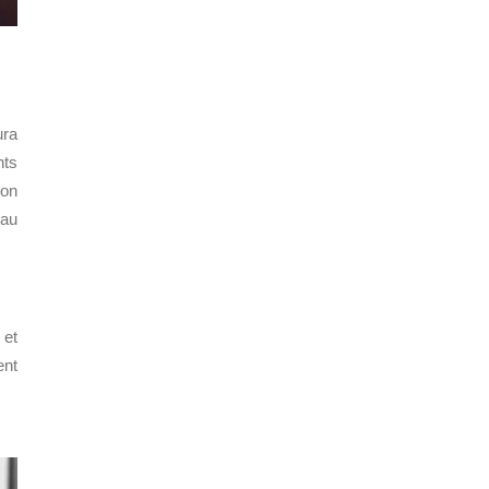
ura
nts
ion
 au
 et
ent