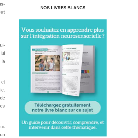
us-
NOS LIVRES BLANCS
eut
ui-
 lui
 la
 et
ie.
 de
des
ui.
’un