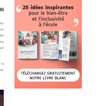
au
ses
 un
ier
 se
our
é à
el,