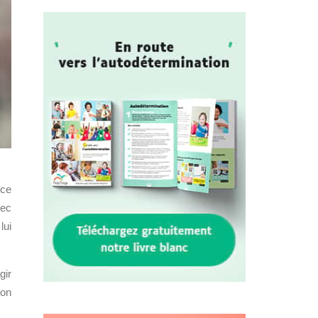
 ce
vec
lui
gir
son