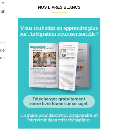
r ?
NOS LIVRES BLANCS
our
lle
nde
nde