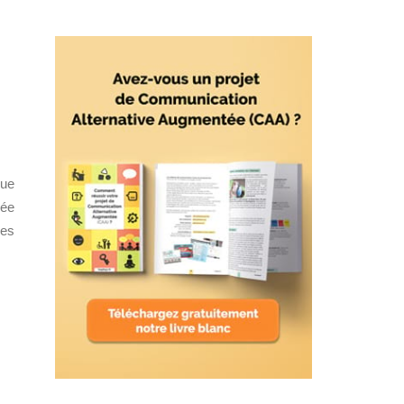
que
rée
ves