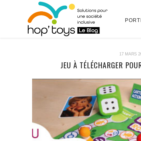
PORT
17 MARS 2
JEU À TÉLÉCHARGER POU
Afficher
le
contenu