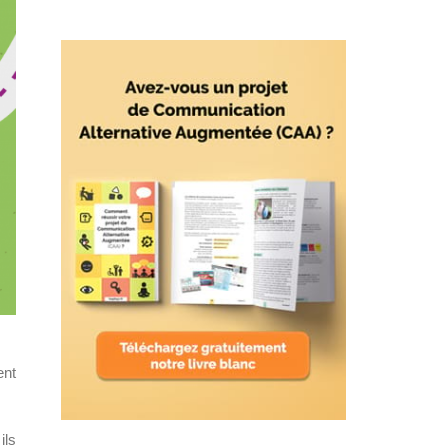
ent
ils