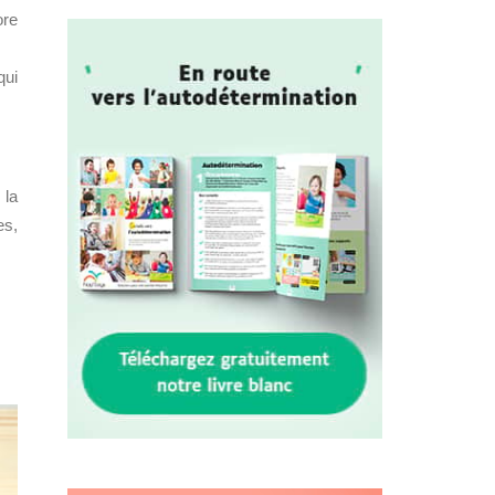
ore
qui
 la
es,