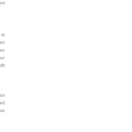
ont
 et
 en
les
aux
fit
 un
ard
que