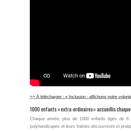
>> À télécharger : « Inclusion : affichons notre volonté
1000 enfants « extra-ordinaires » accueillis chaqu
Chaque année, plus de 1000 enfants âgés de 6 à
polyhandicapés et leurs fratries découvriront et pratiq