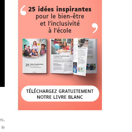
es,
 le