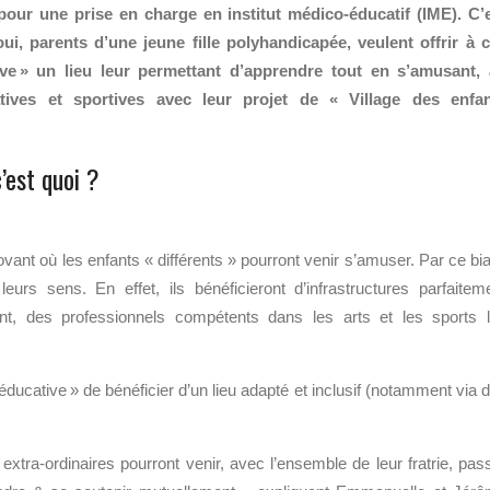
te pour une prise en charge en institut médico-éducatif (IME). C’
i, parents d’une jeune fille polyhandicapée, veulent offrir à 
tive » un lieu leur permettant d’apprendre tout en s’amusant,
créatives et sportives avec leur projet de « Village des enfa
’est quoi ?
ovant où les enfants « différents » pourront venir s’amuser. Par ce bia
eurs sens. En effet, ils bénéficieront d’infrastructures parfaitem
nt, des professionnels compétents dans les arts et les sports 
éducative » de bénéficier d’un lieu adapté et inclusif (notamment via 
extra-ordinaires pourront venir, avec l’ensemble de leur fratrie, pas