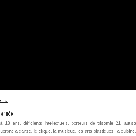
 ! ».
e année
 18 ans, déficients
intellectuels, porteurs de trisomie 21, autist
ueront la danse, le cirque, la musique, les arts plastiques, la cuisine,