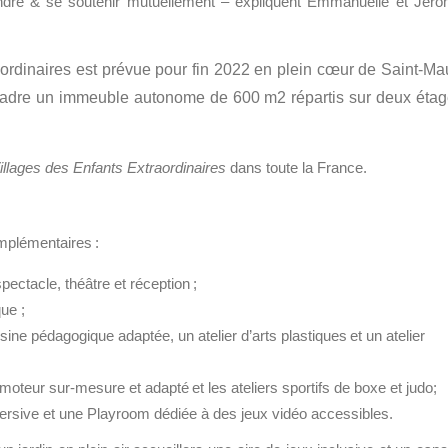
rendre & se soutenir mutuellement –
expliquent Emmanuelle et Jér
ordinaires
est prévue pour fin 2022 en plein cœur de Saint-Ma
 cadre un immeuble autonome de 600 m2 répartis sur deux éta
illages des Enfants Extraordinaires
dans toute la France.
omplémentaires :
ectacle, théâtre et réception ;
que ;
ine pédagogique adaptée, un atelier d’arts plastiques et un atelier
oteur sur-mesure et adapté et les ateliers sportifs de boxe et judo;
mersive et une Playroom dédiée à des jeux vidéo accessibles.