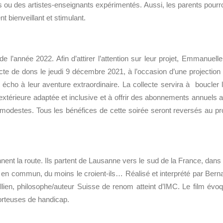
s ou des artistes-enseignants expérimentés. Aussi, les parents pourr
 bienveillant et stimulant.
e l’année 2022. Afin d’attirer l’attention sur leur projet, Emmanuelle
cte de dons le jeudi 9 décembre 2021, à l’occasion d’une projection
t écho à leur aventure extraordinaire. La collecte servira à boucler 
 extérieure adaptée et inclusive et à offrir des abonnements annuels 
s modestes.
Tous les bénéfices de cette soirée seront reversés au pro
nent la route. Ils partent de Lausanne vers le sud de la France, dans
s en commun, du moins le croient-ils… Réalisé et interprété par Bern
ien, philosophe/auteur Suisse de renom atteint d’IMC. Le film évo
orteuses de handicap.