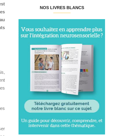
est
NOS LIVRES BLANCS
ces
 au
nts
is,
ent
les
des
ser