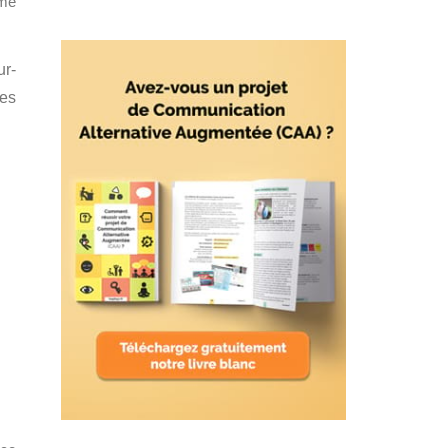
ôme
ur-
ges