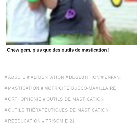
Chewigem, plus que des outils de mastication !
ADULTE
ALIMENTATION
DÉGLUTITION
ENFANT
MASTICATION
MOTRICITÉ BUCCO-MAXILLAIRE
ORTHOPHONIE
OUTILS DE MASTICATION
OUTILS THÉRAPEUTIQUES DE MASTICATION
RÉÉDUCATION
TRISOMIE 21