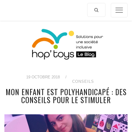
Afficher
le
contenu
19 OCTOBRE 2018
/
CONSEILS
MON ENFANT EST POLYHANDICAPÉ : DES
CONSEILS POUR LE STIMULER