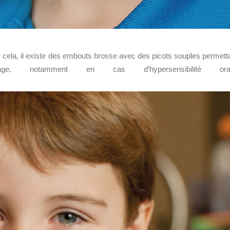
cela, il existe des embouts brosse avec des picots souples permett
e, notamment en cas d’hypersensibilité oral