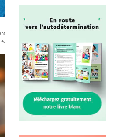
ant
e.