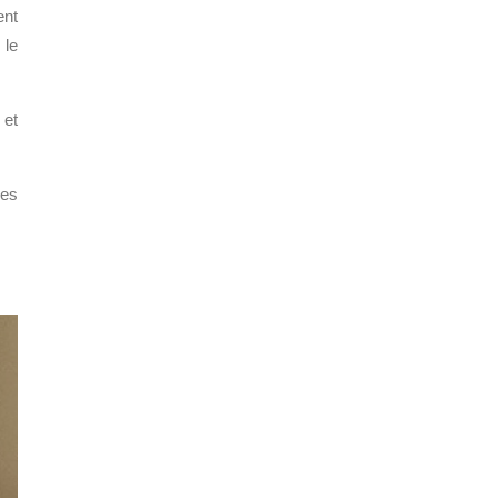
ent
 le
 et
des