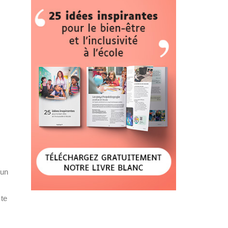
’un
 te