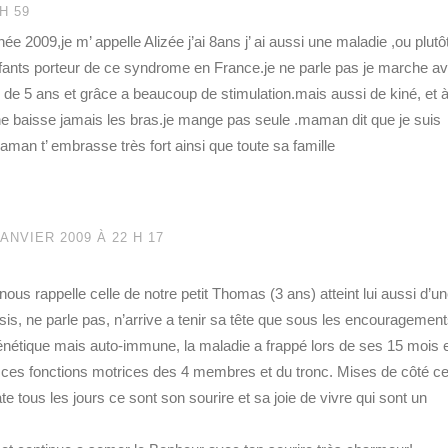
H 59
e 2009,je m’ appelle Alizée j’ai 8ans j’ ai aussi une maladie ,ou plutô
ts porteur de ce syndrome en France.je ne parle pas je marche a
e de 5 ans et grâce a beaucoup de stimulation.mais aussi de kiné, et à 
 baisse jamais les bras.je mange pas seule .maman dit que je suis
maman t’ embrasse très fort ainsi que toute sa famille
JANVIER 2009 À 22 H 17
nous rappelle celle de notre petit Thomas (3 ans) atteint lui aussi d’u
assis, ne parle pas, n’arrive a tenir sa tête que sous les encouragemen
nétique mais auto-immune, la maladie a frappé lors de ses 15 mois 
s ces fonctions motrices des 4 membres et du tronc. Mises de côté c
ate tous les jours ce sont son sourire et sa joie de vivre qui sont un