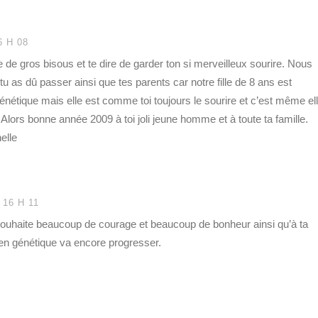
6 H 08
e de gros bisous et te dire de garder ton si merveilleux sourire. Nous
 as dû passer ainsi que tes parents car notre fille de 8 ans est
énétique mais elle est comme toi toujours le sourire et c’est même el
Alors bonne année 2009 à toi joli jeune homme et à toute ta famille.
elle
 16 H 11
ouhaite beaucoup de courage et beaucoup de bonheur ainsi qu’à ta
 en génétique va encore progresser.