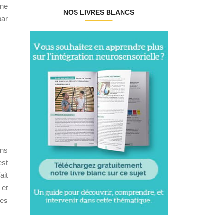
 ne
NOS LIVRES BLANCS
par
ins
est
ait
 et
tes