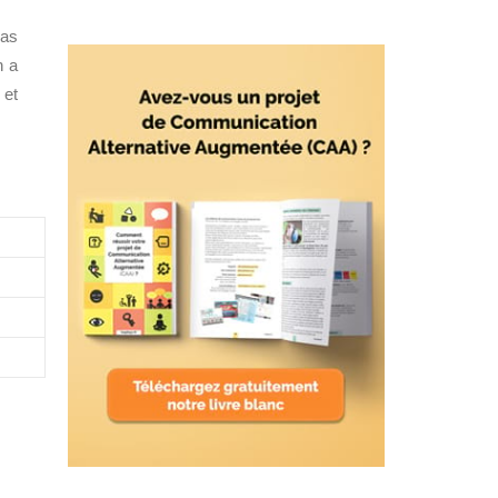
pas
n a
 et