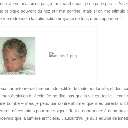
e. Je ne m’assieds pas, je ne marche pas, je ne parle pas … Si je
ne et pique souvent du nez sur ma poitrine, mais si on me stimule 
e me redresse à la satisfaction bruyante de tous mes supporters !
x car entouré de l’amour indéfectible de toute ma famille, et des so
mon évolution à l’école. Je ne dirai pas que la vie est facile – car il 
d’une bombe – mais je peux par contre affirmer que mes parents ont f
 mesures nécessaires pour me soigner. Tout a commencé à deux mois
cevais que la lumière artificielle… aujourd’hui je suis équipé de lunet