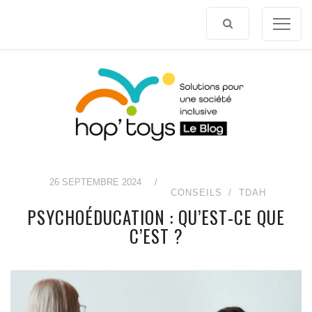
Afficher
le
contenu
26 SEPTEMBRE 2024
/
CONSEILS
TDAH
PSYCHOÉDUCATION : QU’EST-CE QUE
C’EST ?