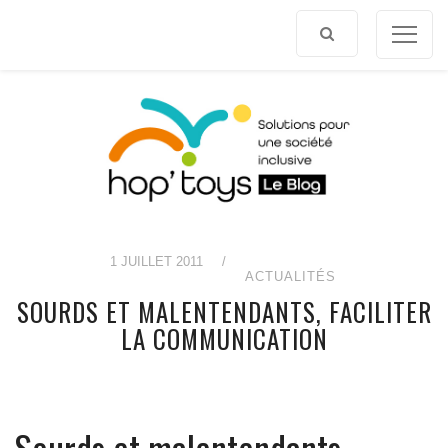
Afficher
le
contenu
1 JUILLET 2011
/
ACTUALITÉS
SOURDS ET MALENTENDANTS, FACILITER
LA COMMUNICATION
Sourds et malentendants,