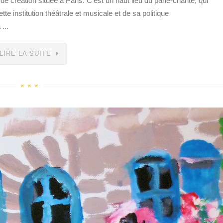
e création située à Paris. C’est un haut lieu du parlé-chanté, qui
tte institution théâtrale et musicale et de sa politique
...
LIRE LA SUITE