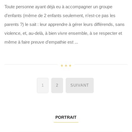
Toute personne ayant déjà eu à accompagner un groupe
d’enfants (même de 2 enfants seulement, n’est-ce pas les
parents ?) le sait : leur apprendre à gérer leurs différends, sans
violence, et, au-delà, à bien vivre ensemble, à se respecter et
même à faire preuve d’empathie est ...
Navigation
1
2
SUIVANT
des
articles
PORTRAIT