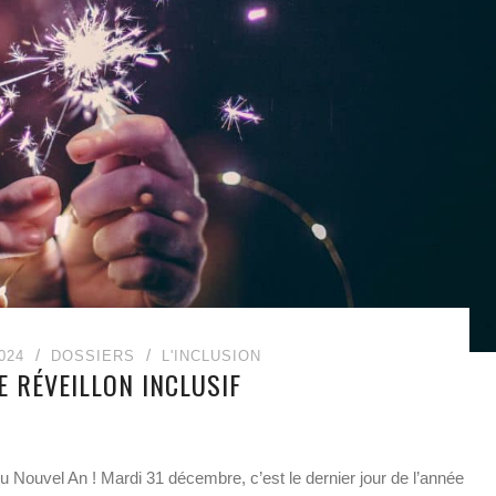
024
DOSSIERS
L'INCLUSION
E RÉVEILLON INCLUSIF
n du Nouvel An ! Mardi 31 décembre, c’est le dernier jour de l’année