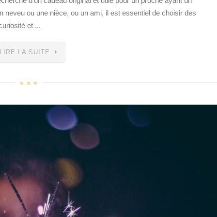
cherche d’un cadeau original et utile pour un proche ayant un
n neveu ou une nièce, ou un ami, il est essentiel de choisir des
uriosité et ...
LIRE LA SUITE