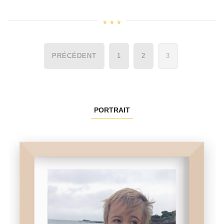
Navigation
PRÉCÉDENT
1
2
3
des
articles
PORTRAIT