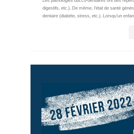
Les pathologies bucco-dentaires ont des réperc
digestifs, etc.). De même, l’état de santé génér
dentaire (diabète, stress, etc.). Lorsqu’un enfan