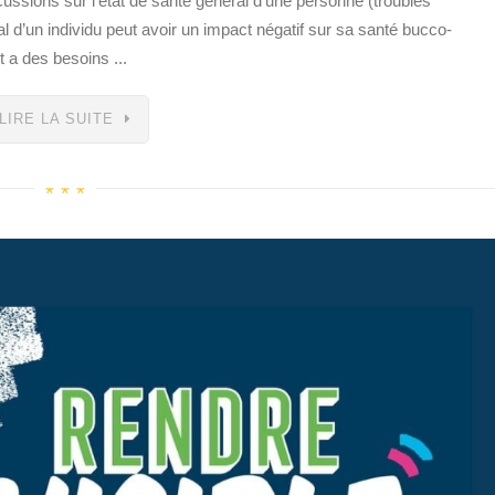
ussions sur l’état de santé général d’une personne (troubles
al d’un individu peut avoir un impact négatif sur sa santé bucco-
t a des besoins ...
LIRE LA SUITE