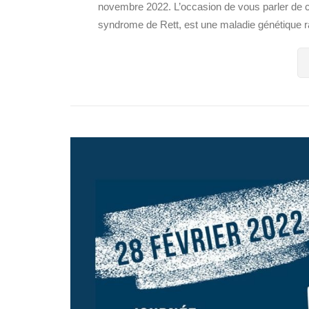
novembre 2022. L’occasion de vous parler de c
syndrome de Rett, est une maladie génétique rar