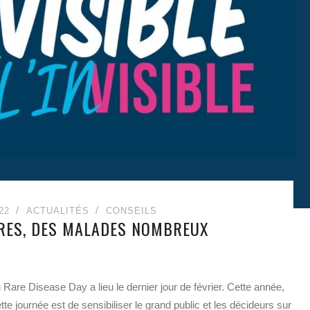
22
ACTUALITÉS
CONSEILS
RES, DES MALADES NOMBREUX
 Rare Disease Day a lieu le dernier jour de février. Cette année,
cette journée est de sensibiliser le grand public et les décideurs sur