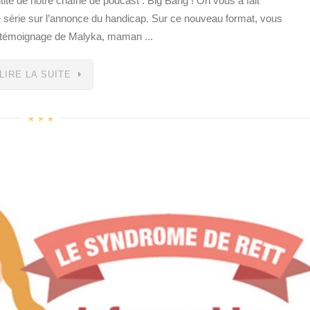
tité de notre chaîne de podcast : Big Bang ! On vous a fait
 série sur l’annonce du handicap. Sur ce nouveau format, vous
le témoignage de Malyka, maman ...
LIRE LA SUITE