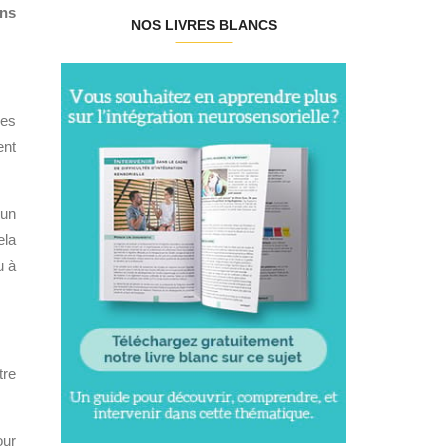
ons
NOS LIVRES BLANCS
les
ent
 un
ela
u à
tre
our