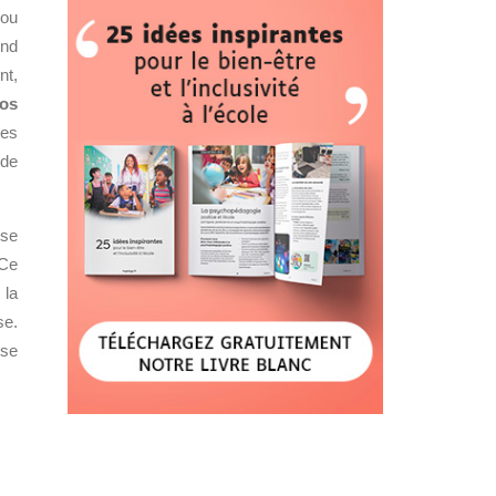
 ou
end
nt,
dos
Les
 de
ise
Ce
 la
se.
ise