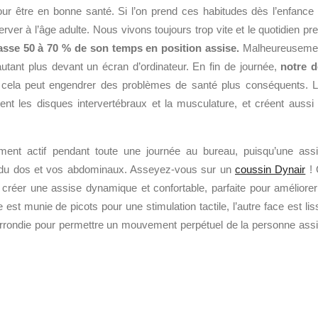
pour être en bonne santé. Si l’on prend ces habitudes dès l’enfance
erver à l’âge adulte. Nous vivons toujours trop vite et le quotidien pr
asse 50 à 70 % de son temps en position assise.
Malheureuseme
utant plus devant un écran d’ordinateur. En fin de journée,
notre 
 cela peut engendrer des problèmes de santé plus conséquents. 
ent les disques intervertébraux et la musculature, et créent aussi
ment actif pendant toute une journée au bureau, puisqu’une ass
 du dos et vos abdominaux. Asseyez-vous sur un
coussin Dynair
! 
réer une assise dynamique et confortable, parfaite pour améliorer
 est munie de picots pour une stimulation tactile, l’autre face est lis
arrondie pour permettre un mouvement perpétuel de la personne ass