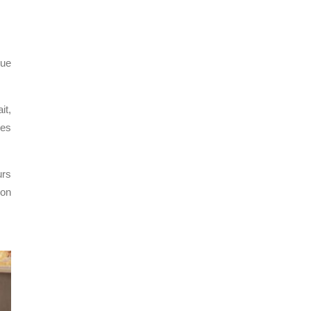
que
it,
les
urs
Son