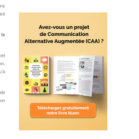
ons
ant
 le
bel
on.
u’à
 de
son