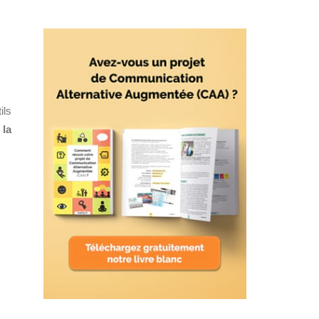
ils
 la