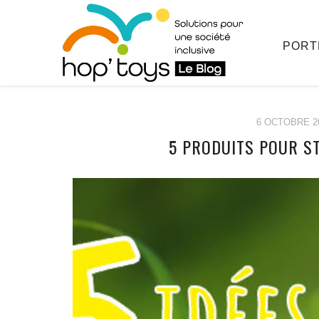
PORT
6 OCTOBRE 2
5 PRODUITS POUR ST
Afficher
le
contenu