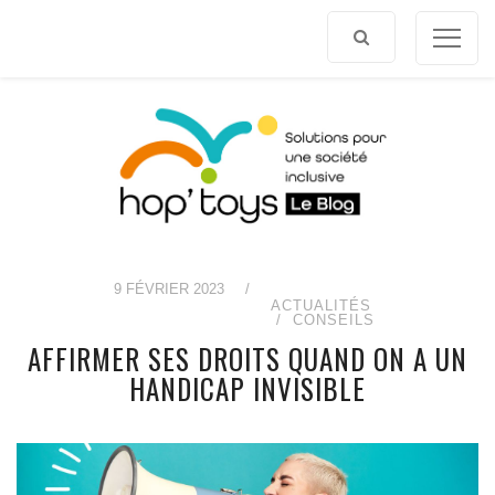
Afficher
le
contenu
9 FÉVRIER 2023
/
ACTUALITÉS
CONSEILS
AFFIRMER SES DROITS QUAND ON A UN
HANDICAP INVISIBLE