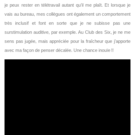
je peux rester en télétravail autant qu’il me plaît
. Et lorsque je
vais au bureau, mes collègues ont également un comportement
très inclusif et font en sorte que je ne subisse pas une
surstimulation auditive, par exemple. Au Club des Six, je ne me
sens pas jugée, mais appréciée pour la fraîcheur que j’apporte
avec ma façon de penser décalée. Une chance inouïe !!