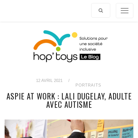
Afficher
le
contenu
12 AVRIL 2021
/
PORTRAITS
ASPIE AT WORK : LALI DUGELAY, ADULTE
AVEC AUTISME