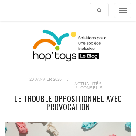
Afficher
le
contenu
20 JANVIER 2025
/
ACTUALITÉS
CONSEILS
LE TROUBLE OPPOSITIONNEL AVEC
PROVOCATION