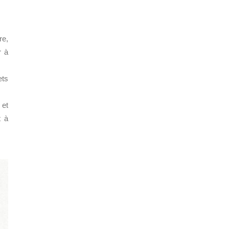
re,
r à
ets
 et
t à