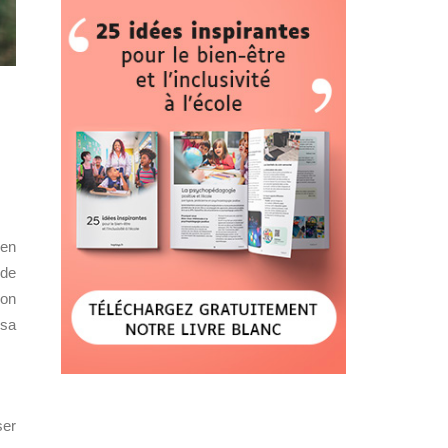
ien
 de
son
 sa
ser