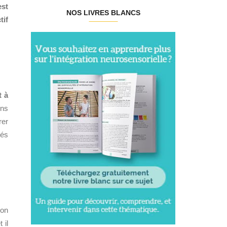
est
NOS LIVRES BLANCS
tif
t à
ons
rer
tés
son
 il