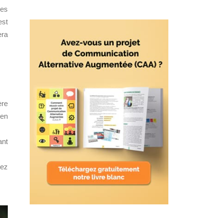
des
est
era
ère
 en
ant
hez