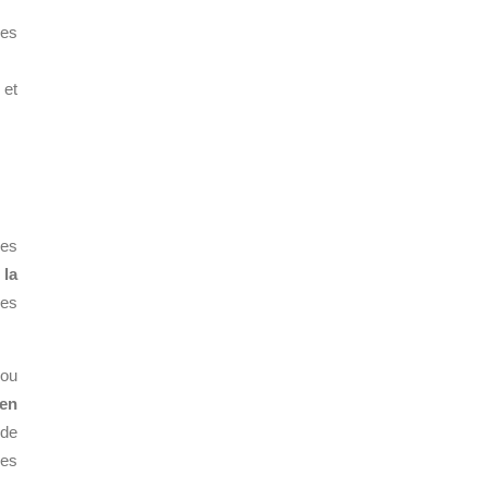
des
 et
les
 la
les
dou
 en
 de
des