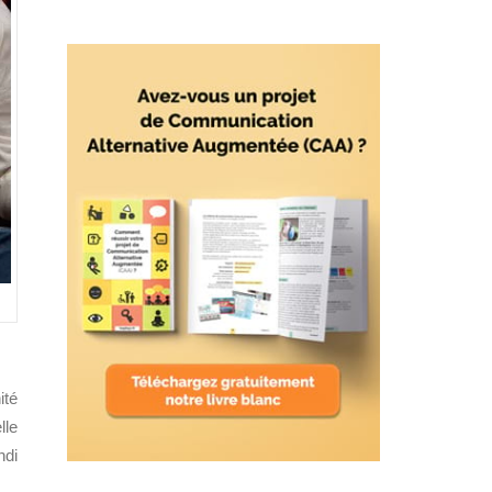
ité
lle
ndi