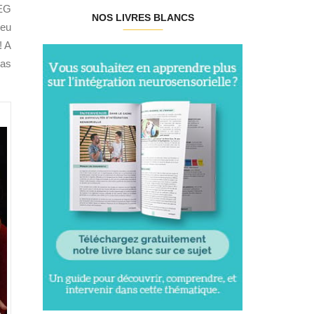
EG
NOS LIVRES BLANCS
peu
! A
pas