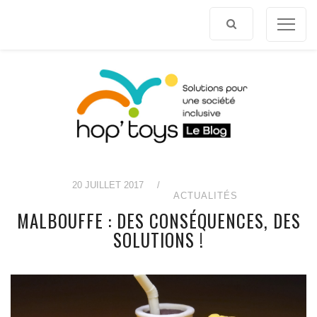
Afficher
le
contenu
20 JUILLET 2017
/
ACTUALITÉS
MALBOUFFE : DES CONSÉQUENCES, DES
SOLUTIONS !