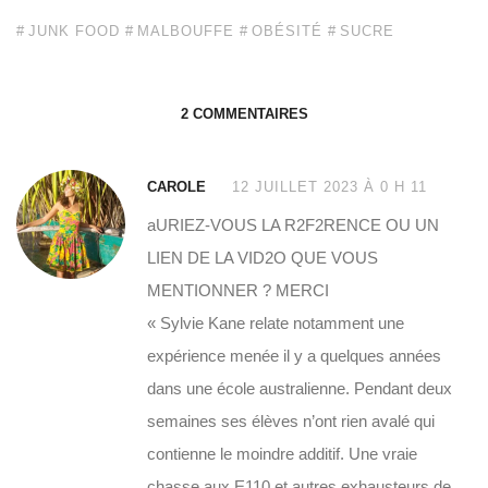
JUNK FOOD
MALBOUFFE
OBÉSITÉ
SUCRE
2 COMMENTAIRES
CAROLE
12 JUILLET 2023 À 0 H 11
aURIEZ-VOUS LA R2F2RENCE OU UN
LIEN DE LA VID2O QUE VOUS
MENTIONNER ? MERCI
« Sylvie Kane relate notamment une
expérience menée il y a quelques années
dans une école australienne. Pendant deux
semaines ses élèves n’ont rien avalé qui
contienne le moindre additif. Une vraie
chasse aux E110 et autres exhausteurs de