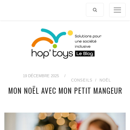
Afficher
le
contenu
19 DÉCEMBRE 2025
/
CONSEILS
NOËL
MON NOËL AVEC MON PETIT MANGEUR