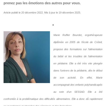
prenez pas les émotions des autres pour vous.
Article publié le 20 décembre 2022. Mis à jour le 19 décembre 2025.
Marie
Ruffier Bourdet
, ergothérapeute
diplômée en 2005 de l’école de Créteil,
propose des formations sur l’alimentation
du bébé et les troubles de l’alimentation
en
pédiatrie
. Elle a été très vite plongée
dans l’univers de la
pédiatrie
, dès le début
de son activité. En effet, Marie
accompagnait des enfants polyhandicapés
au sein d’un
SESSAD
. Elle a été
confrontée à la problématique des difficultés alimentaires. Elle a donc dû rapidement